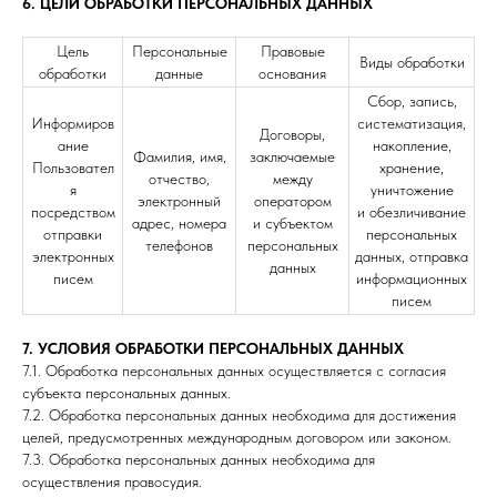
6. ЦЕЛИ ОБРАБОТКИ ПЕРСОНАЛЬНЫХ ДАННЫХ
Цель
Персональные
Правовые
Виды обработки
обработки
данные
основания
Сбор, запись,
Информиров
систематизация,
Договоры,
ание
накопление,
Фамилия, имя,
заключаемые
Пользовател
хранение,
отчество,
между
я
уничтожение
электронный
оператором
посредством
и обезличивание
адрес, номера
и субъектом
отправки
персональных
телефонов
персональных
электронных
данных, отправка
данных
писем
информационных
писем
7. УСЛОВИЯ ОБРАБОТКИ ПЕРСОНАЛЬНЫХ ДАННЫХ
7.1. Обработка персональных данных осуществляется с согласия
субъекта персональных данных.
7.2. Обработка персональных данных необходима для достижения
целей, предусмотренных международным договором или законом.
7.3. Обработка персональных данных необходима для
осуществления правосудия.